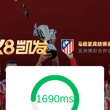
1690ms